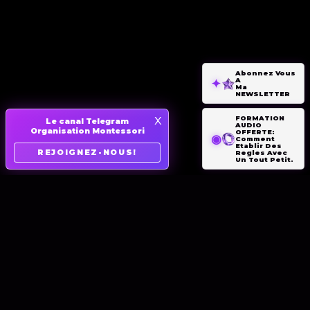
Abonnez Vous
A
Ma
NEWSLETTER
x
FORMATION
Le canal Telegram
AUDIO
Organisation Montessori
OFFERTE:
Comment
Etablir Des
REJOIGNEZ-NOUS!
Regles Avec
Un Tout Petit.
FORMATIONS
MA FAMILLE
LA TEAM
FORMATIONS
MA FAMILLE
LA TEAM