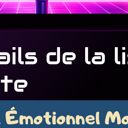
ils de la l
nte