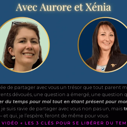
idée de partager avec vous un trésor que tout parent m
rents dévoués, une question a émergé, une question q
r du temps pour moi tout en étant présent pour mon
, je suis ravie de partager avec vous non pas un, mais
t
et qui, je l’espère, feront de même pour vous.
VIDÉO « LES 3 CLÉS POUR SE LIBÉRER DU TEMPS