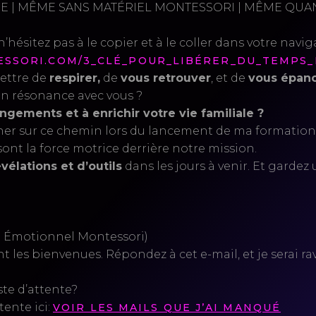
CE | MÊME SANS MATÉRIEL MONTESSORI | MÊME QUA
n’hésitez pas à le copier et à le coller dans votre navi
ESSORI.COM/3_CLÉ_POUR_LIBÉRER_DU_TEMPS
ettre de
respirer,
de
vous retrouver
, et de
vous épano
en résonance avec vous ?
gements et à enrichir votre vie familiale ?
er sur ce chemin lors du lancement de ma formation «
nt la force motrice derrière notre mission.
vélations et d’outils
dans les jours à venir. Et gardez 
il Émotionnel Montessori)
nt les bienvenues. Répondez à cet e-mail, et je serai ra
ste d’attente?
tente ici:
VOIR LES MAILS QUE J’AI MANQUÉ