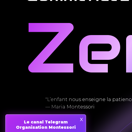
Ze
"L’enfant nous enseigne la patience, 
— Maria Montessori
x
Le canal Telegram
Organisation Montessori