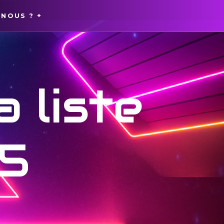
NOUS ? +
?
?
a liste
 5