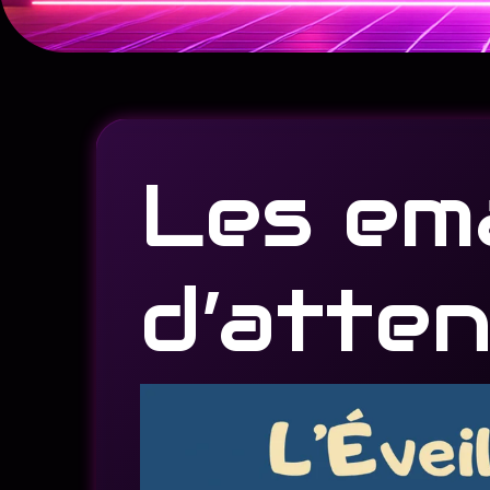
Les ema
d’atte