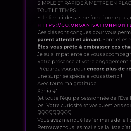
SIMPLE ET RAPIDE À METTRE EN PLA
TOUT LE TEMPS
Si le lien ci-dessus ne fonctionne pas, 
HTTPS://GO.ORGANISATIONMONT
Ces clés sont conçues pour vous perm
parent attentif et aimant.
Sont-elles 
Êtes-vous prête à embrasser ces chan
Je suis impatiente de vous accompagn
Votre présence et votre engagement so
Préparez-vous pour
encore plus de ré
une surprise spéciale vous attend !
Avec toute ma gratitude,
Xénia 🌿
(et toute l’équipe passionnée de l’Éve
ps : Votre curiosité et vos questions so
👇👇👇👇👇👇👇👇👇
Vous avez manqué les 1er mails de la li
Retrouvez tous les mails de la liste d’at