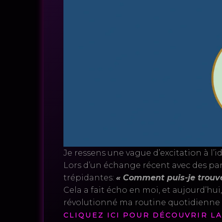
Je ressens une vague d’excitation à l’
Lors d’un échange récent avec des pa
trépidantes:
« Comment puis-je trouve
Cela a fait écho en moi, et aujourd’hui
révolutionné ma routine quotidienne – 
CLIQUEZ ICI POUR DÉCOUVRIR LA 