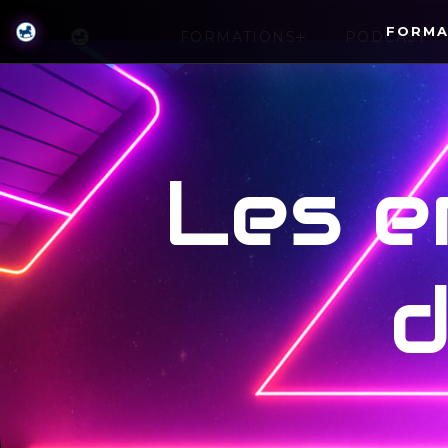
FORMA
FORMATIONS
PODCAST
FORMATIONS
PODCAST
Les em
d