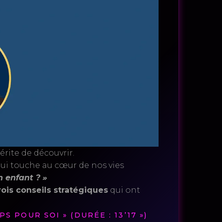
érite de découvrir.
ui touche au cœur de nos vies
 enfant ? »
rois conseils stratégiques
qui ont
 POUR SOI » (DURÉE : 13’17 »)