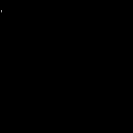
?
?
?
?