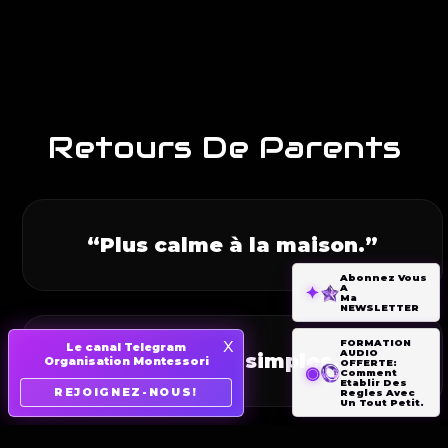
Retours De Parents
“Plus calme à la maison.”
Abonnez Vous
A
Ma
NEWSLETTER
x
FORMATION
Le canal Telegram
AUDIO
“Des outils simples.”
Organisation Montessori
OFFERTE:
Comment
Etablir Des
REJOIGNEZ-NOUS!
Regles Avec
Un Tout Petit.