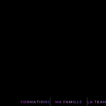
signaux concrets, erreurs à éviter et
comment adapter l’environnement
à…
FORMATIONS
MA FAMILLE
LA TEA