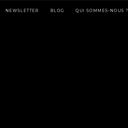
NEWSLETTER
BLOG
QUI SOMMES-NOUS 
NEWSLETTER
BLOG
QUI SOMMES-NOUS 
des conseils concrets, des outils bienveillants et des i
gner votre enfant dans toutes les étapes de son d