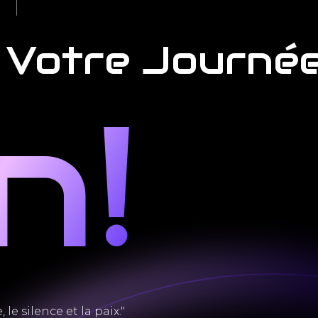
M
PRINCESSE MONTESSORI PODCAST
Votre Journé
n!
le silence et la paix."