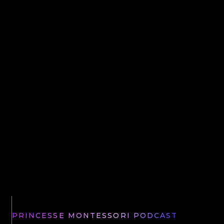
Montessori, dépassée ? Élitaire ?
Laissez tomber les clichés : Je
démonte 7 grands mythes pour
découvrir la vraie méthode.
M
PRINCESSE MONTESSORI PODCAST